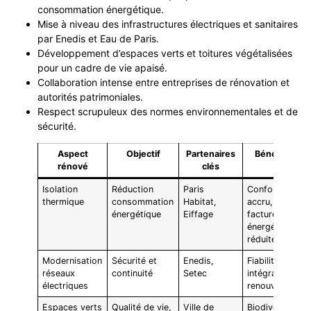
consommation énergétique.
Mise à niveau des infrastructures électriques et sanitaires
par Enedis et Eau de Paris.
Développement d’espaces verts et toitures végétalisées
pour un cadre de vie apaisé.
Collaboration intense entre entreprises de rénovation et
autorités patrimoniales.
Respect scrupuleux des normes environnementales et de
sécurité.
Aspect
Objectif
Partenaires
Bénéfices
rénové
clés
Isolation
Réduction
Paris
Confort
thermique
consommation
Habitat,
accru,
énergétique
Eiffage
facture
énergétique
réduite
Modernisation
Sécurité et
Enedis,
Fiabilité et
réseaux
continuité
Setec
intégration
électriques
renouvelables
Espaces verts
Qualité de vie,
Ville de
Biodiversité,