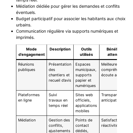
Médiation dédiée pour gérer les demandes et conflits
éventuels.
Budget participatif pour associer les habitants aux choix
urbains.
Communication régulière via supports numériques et
imprimés.
Mode
Description
Outils
Bénéfices
d’engagement
utilisés
attendus
Réunions
Présentation
Espaces
Meilleure
publiques
des
municipaux,
compréhension,
chantiers et
supports
écoute active
recueil d’avis
papier et
numériques
Plateformes
Suivi
Sites web
Transparence,
en ligne
travaux en
officiels,
anticipation
temps réel
applications
mobiles
Médiation
Gestion des
Points de
Satisfaction,
conflits,
contact
réactivité
ajustements
dédiés,