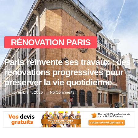
RÉNOVATION PARIS
Paris réinvente ses travaux : des
rénovations progressives pour
préserver la vie quotidienne
novembre 4, 2025
No Comments