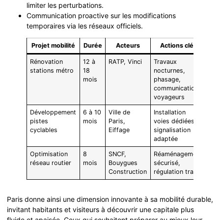
limiter les perturbations.
Communication proactive sur les modifications
temporaires via les réseaux officiels.
Projet mobilité
Durée
Acteurs
Actions clés
Rénovation
12 à
RATP, Vinci
Travaux
stations métro
18
nocturnes,
mois
phasage,
communication
voyageurs
Développement
6 à 10
Ville de
Installation
pistes
mois
Paris,
voies dédiées,
cyclables
Eiffage
signalisation
adaptée
Optimisation
8
SNCF,
Réaménagement
réseau routier
mois
Bouygues
sécurisé,
Construction
régulation trafic
Paris donne ainsi une dimension innovante à sa mobilité durable,
invitant habitants et visiteurs à découvrir une capitale plus
fluide et apaisée. Ceux qui souhaitent préparer au mieux leur