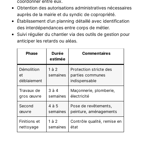
coordonner entre eux.
Obtention des autorisations administratives nécessaires
auprès de la mairie et du syndic de copropriété.
Établissement d’un planning détaillé avec identification
des interdépendances entre corps de métier.
Suivi régulier du chantier via des outils de gestion pour
anticiper les retards ou aléas.
Phase
Durée
Commentaires
estimée
Démolition
1 à 2
Protection stricte des
et
semaines
parties communes
déblaiement
indispensable
Travaux de
3 à 4
Maçonnerie, plomberie,
gros œuvre
semaines
électricité
Second
4 à 5
Pose de revêtements,
œuvre
semaines
peinture, aménagements
Finitions et
1 à 2
Contrôle qualité, remise en
nettoyage
semaines
état