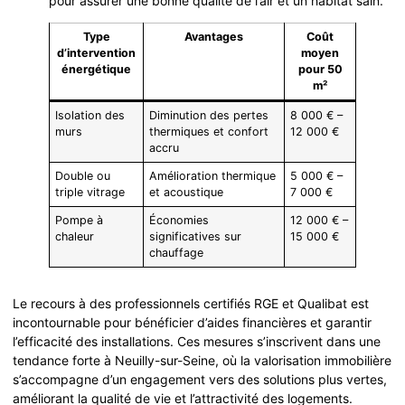
pour assurer une bonne qualité de l’air et un habitat sain.
Type
Avantages
Coût
d’intervention
moyen
énergétique
pour 50
m²
Isolation des
Diminution des pertes
8 000 € –
murs
thermiques et confort
12 000 €
accru
Double ou
Amélioration thermique
5 000 € –
triple vitrage
et acoustique
7 000 €
Pompe à
Économies
12 000 € –
chaleur
significatives sur
15 000 €
chauffage
Le recours à des professionnels certifiés RGE et Qualibat est
incontournable pour bénéficier d’aides financières et garantir
l’efficacité des installations. Ces mesures s’inscrivent dans une
tendance forte à Neuilly-sur-Seine, où la valorisation immobilière
s’accompagne d’un engagement vers des solutions plus vertes,
améliorant la qualité de vie et l’attractivité des logements.