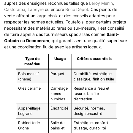
auprès des enseignes reconnues telles que
Leroy Merlin
,
Castorama
,
Lapeyre
ou encore
Brico Dépôt
. Ces points de
vente offrent un large choix et des conseils adaptés pour
respecter les normes actuelles. Toutefois, pour certains projets
nécessitant des matériaux rares ou sur-mesure, il est conseillé
de faire appel à des fournisseurs spécialisés comme
Saint-
Gobain
ou
Decoceram
, qui garantissent une qualité supérieure
et une coordination fluide avec les artisans locaux.
Type de
Usage
Critères essentiels
matériau
Bois massif
Parquet
Durabilité, esthétique
(chêne)
classique, finition huile
Grès cérame
Carrelage
Résistance à l’eau et
zones
l’usure, facilité
humides
d’entretien
Appareillage
Électricité
Sécurité, normes,
Legrand
design encastré
Robinetterie
Salle de
Esthétique, confort
Grohe
bains et
d’usage, durabilité