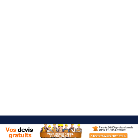
Besoin d'aide 09 77 77 41 64
Category: Architecte interieur
Val-de-Marne (94)
It seems we can't find what you're looking for.