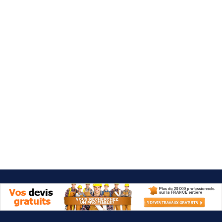
Besoin d'aide 09 77 77 41 64
Category: WC & sanibroyeur
It seems we can't find what you're looking for.