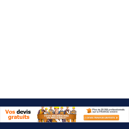
Besoin d'aide 09 77 77 41 64
Category: Placards
It seems we can't find what you're looking for.