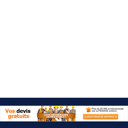
Besoin d'aide 09 77 77 41 64
Category: Meubles de cuisine
It seems we can't find what you're looking for.