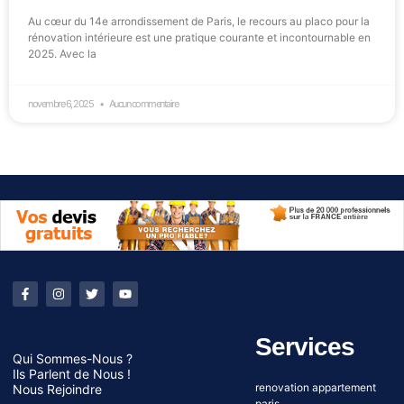
Au cœur du 14e arrondissement de Paris, le recours au placo pour la
rénovation intérieure est une pratique courante et incontournable en
2025. Avec la
novembre 6, 2025
Aucun commentaire
Services
Qui Sommes-Nous ?
Ils Parlent de Nous !
renovation appartement
Nous Rejoindre
paris