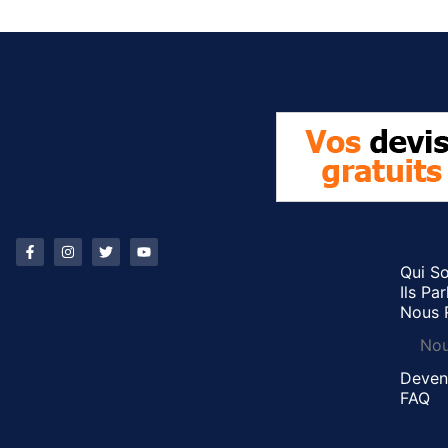
Qui S
Ils Pa
Nous 
Nou
Deveni
FAQ