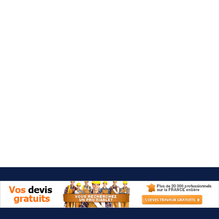
Besoin d'aide 09 77 77 41 64
Category: Baignoire & douche
It seems we can't find what you're looking for.