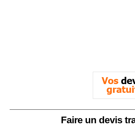
Armaillé (49420) : C
Efficacement les Fu
novembre 6, 2025
No Comments
Faire un devis tr