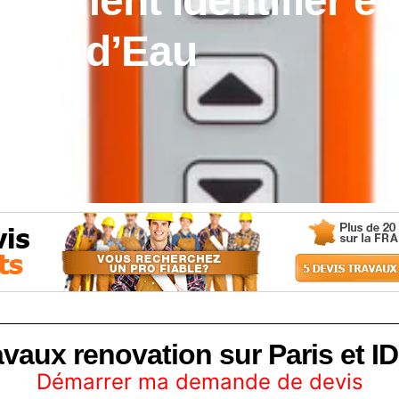
omment Identifier et 
ites d’Eau
avaux renovation sur Paris et ID
Démarrer ma demande de devis