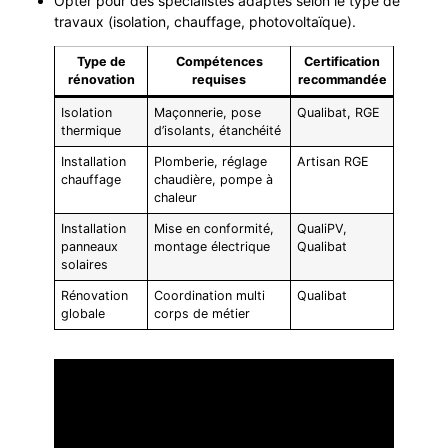
Opter pour des spécialistes adaptés selon le type de
travaux (isolation, chauffage, photovoltaïque).
Type de
Compétences
Certification
rénovation
requises
recommandée
Isolation
Maçonnerie, pose
Qualibat, RGE
thermique
d’isolants, étanchéité
Installation
Plomberie, réglage
Artisan RGE
chauffage
chaudière, pompe à
chaleur
Installation
Mise en conformité,
QualiPV,
panneaux
montage électrique
Qualibat
solaires
Rénovation
Coordination multi
Qualibat
globale
corps de métier