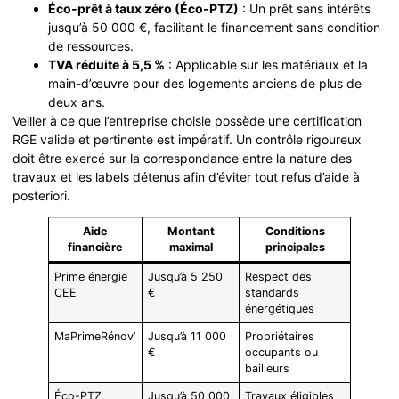
Éco-prêt à taux zéro (Éco-PTZ)
: Un prêt sans intérêts
jusqu’à 50 000 €, facilitant le financement sans condition
de ressources.
TVA réduite à 5,5 %
: Applicable sur les matériaux et la
main-d’œuvre pour des logements anciens de plus de
deux ans.
Veiller à ce que l’entreprise choisie possède une certification
RGE valide et pertinente est impératif. Un contrôle rigoureux
doit être exercé sur la correspondance entre la nature des
travaux et les labels détenus afin d’éviter tout refus d’aide à
posteriori.
Aide
Montant
Conditions
financière
maximal
principales
Prime énergie
Jusqu’à 5 250
Respect des
CEE
€
standards
énergétiques
MaPrimeRénov’
Jusqu’à 11 000
Propriétaires
€
occupants ou
bailleurs
Éco-PTZ
Jusqu’à 50 000
Travaux éligibles