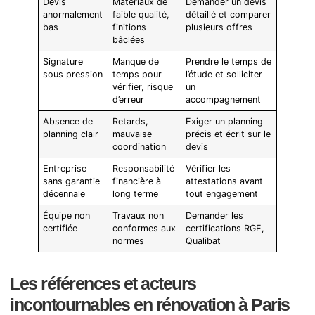
Devis
Matériaux de
Demander un devis
anormalement
faible qualité,
détaillé et comparer
bas
finitions
plusieurs offres
bâclées
Signature
Manque de
Prendre le temps de
sous pression
temps pour
l’étude et solliciter
vérifier, risque
un
d’erreur
accompagnement
Absence de
Retards,
Exiger un planning
planning clair
mauvaise
précis et écrit sur le
coordination
devis
Entreprise
Responsabilité
Vérifier les
sans garantie
financière à
attestations avant
décennale
long terme
tout engagement
Équipe non
Travaux non
Demander les
certifiée
conformes aux
certifications RGE,
normes
Qualibat
Les références et acteurs
incontournables en rénovation à Paris