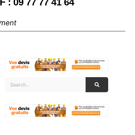
F : 09 77 77 41 64
ement