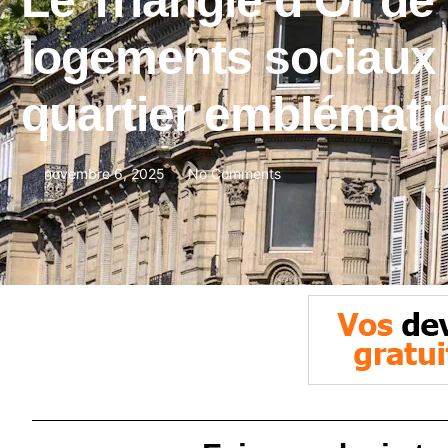
Le Triangle d’Or de
logements sociaux 
quartier emblémati
novembre 6, 2025
No Comments