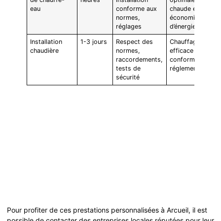
eau
conforme aux
chaude et
normes,
économie
réglages
d’énergie
Installation
1-3 jours
Respect des
Chauffage
chaudière
normes,
efficace et
raccordements,
conforme aux
tests de
réglementations
sécurité
Pour profiter de ces prestations personnalisées à Arcueil, il est
possible de contacter des entreprises locales réputées pour leur