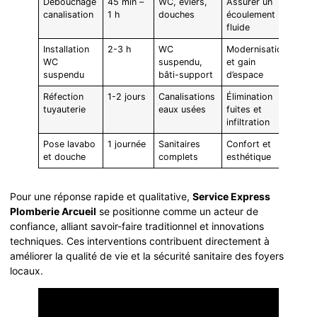
Débouchage
45 min –
WC, éviers,
Assurer un
canalisation
1 h
douches
écoulement
fluide
Installation
2-3 h
WC
Modernisation
WC
suspendu,
et gain
suspendu
bâti-support
d’espace
Réfection
1-2 jours
Canalisations
Élimination
tuyauterie
eaux usées
fuites et
infiltration
Pose lavabo
1 journée
Sanitaires
Confort et
et douche
complets
esthétique
Pour une réponse rapide et qualitative,
Service Express
Plomberie Arcueil
se positionne comme un acteur de
confiance, alliant savoir-faire traditionnel et innovations
techniques. Ces interventions contribuent directement à
améliorer la qualité de vie et la sécurité sanitaire des foyers
locaux.