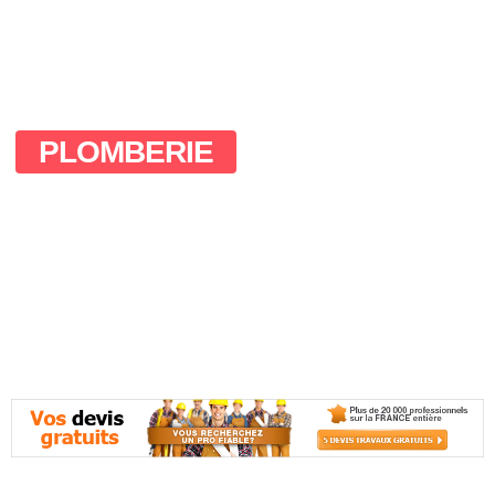
PLOMBERIE
Des solutions rapides et
efficaces pour tous vos soucis
de plomberie à Arcueil
novembre 6, 2025
No Comments