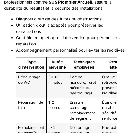
professionnels comme
SOS Plombier Arcueil
, assure la
durabilité du résultat et la sécurité des installations.
Diagnostic rapide des fuites ou obstructions
Utilisation d’outils adaptés pour préserver les
canalisations
Contrôle complet après intervention pour pérenniser la
réparation
Accompagnement personnalisé pour éviter les récidives
Type
Durée
Techniques
Résultat
d’intervention
moyenne
employées
attendu
Débouchage
30-60
Pompe
Circulation
de WC
minutes
manuelle, furet
retrouvée,
mécanique,
prévention de
hydrocurage
récidives
Réparation de
1-2
Brasure,
Étanchéité
fuite
heures
colmatage,
durable et
remplacement
sécurité
de segment
renforcée
Remplacement
2-4
Démontage,
Production
de chauffe-
heures
installation
optimale d’eau