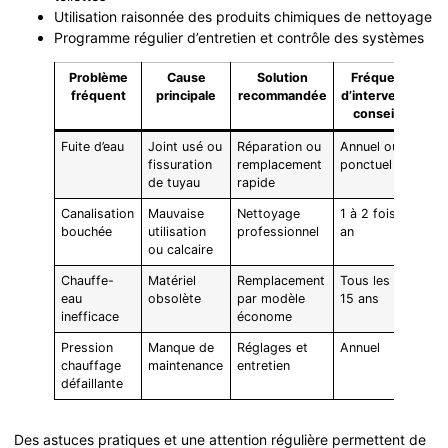
Utilisation raisonnée des produits chimiques de nettoyage
Programme régulier d’entretien et contrôle des systèmes
Problème
Cause
Solution
Fréquence
fréquent
principale
recommandée
d’intervention
conseillée
Fuite d’eau
Joint usé ou
Réparation ou
Annuel ou
fissuration
remplacement
ponctuel
de tuyau
rapide
Canalisation
Mauvaise
Nettoyage
1 à 2 fois par
bouchée
utilisation
professionnel
an
ou calcaire
Chauffe-
Matériel
Remplacement
Tous les 10-
eau
obsolète
par modèle
15 ans
inefficace
économe
Pression
Manque de
Réglages et
Annuel
chauffage
maintenance
entretien
défaillante
Des astuces pratiques et une attention régulière permettent de