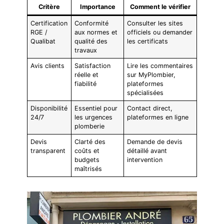
Critère
Importance
Comment le vérifier
Certification
Conformité
Consulter les sites
RGE /
aux normes et
officiels ou demander
Qualibat
qualité des
les certificats
travaux
Avis clients
Satisfaction
Lire les commentaires
réelle et
sur MyPlombier,
fiabilité
plateformes
spécialisées
Disponibilité
Essentiel pour
Contact direct,
24/7
les urgences
plateformes en ligne
plomberie
Devis
Clarté des
Demande de devis
transparent
coûts et
détaillé avant
budgets
intervention
maîtrisés