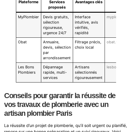
Plateforme
Services
Avantages clés
Site we
proposés
MyPlombier
Devis gratuits,
Interface
myplombier.c
sélection
intuitive, avis
rigoureuse,
vérifiés,
urgence 24/7
rapidité
Obat
Annuaire,
Filtrage précis,
obat.fr
devis, sélection
choix local
par
arrondissement
Les Bons
Dépannage
Artisans
lesbonsplombi
Plombiers
rapide, multi-
sélectionnés
services
rigoureusement
Conseils pour garantir la réussite de
vos travaux de plomberie avec un
artisan plombier Paris
La réussite d’un projet de plomberie, qu’il soit urgent ou planifié,
repose sur une bonne préparation et un suivi rigoureux. Voici