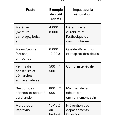
Poste
Exemple
Impact sur la
de coût
rénovation
(en €)
Matériaux
4 000 –
Détermine la
(peinture,
8 000
durabilité et
carrelage, bois,
l’esthétique du
etc.)
design intérieur
Main-d’œuvre
6 000 –
Qualité d’exécution
(artisan,
12 000
et respect des délais
entreprise)
Permis de
500 – 1
Conformité légale
construire et
500
démarches
administratives
Gestion des
800 – 2
Maintien de la
déchets et sécurité
000
sécurité et
du chantier
environnement sain
Marge pour
10-15%
Prévention des
imprévus
du
dépassements
budget
financiers