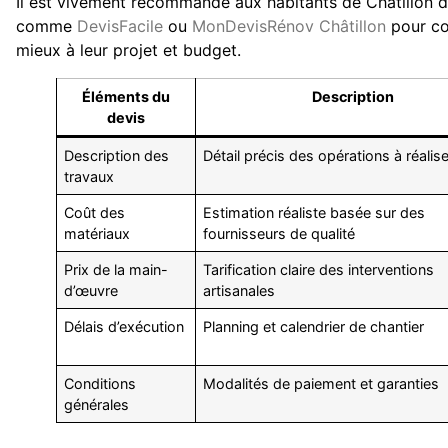
Il est vivement recommandé aux habitants de Châtillon de
comme
DevisFacile
ou
MonDevisRénov Châtillon
pour com
mieux à leur projet et budget.
Éléments du
Description
devis
Description des
Détail précis des opérations à réalise
travaux
Coût des
Estimation réaliste basée sur des
matériaux
fournisseurs de qualité
Prix de la main-
Tarification claire des interventions
d’œuvre
artisanales
Délais d’exécution
Planning et calendrier de chantier
Conditions
Modalités de paiement et garanties
générales