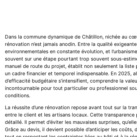
Dans la commune dynamique de Châtillon, nichée au cœu
rénovation n’est jamais anodin. Entre la qualité exigeant
environnementales en constante évolution, et l’urbanisme
souvent sur une étape pourtant trop souvent sous-estimé
manuel de route du projet, établit non seulement la liste
un cadre financier et temporel indispensable. En 2025, al
d’efficacité budgétaire s’intensifient, comprendre la vale
incontournable pour tout particulier ou professionnel so
conditions.
La réussite d’une rénovation repose avant tout sur la tr
entre le client et les artisans locaux. Cette transparenc
détaillé. Il permet d’éviter les mauvaises surprises, qu’ell
Grâce au devis, il devient possible d’anticiper les coûts,
tout en respectant les contraintes liées au bâti et à la ré