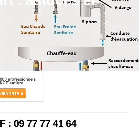
rt : astuces et
F : 09 77 77 41 64