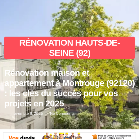
RÉNOVATION HAUTS-DE-
SEINE (92)
Rénovation maison et
appartement à Montrouge (92120)
: les clés du succès pour vos
projets en 2025
novembre 6, 2025
No Comments