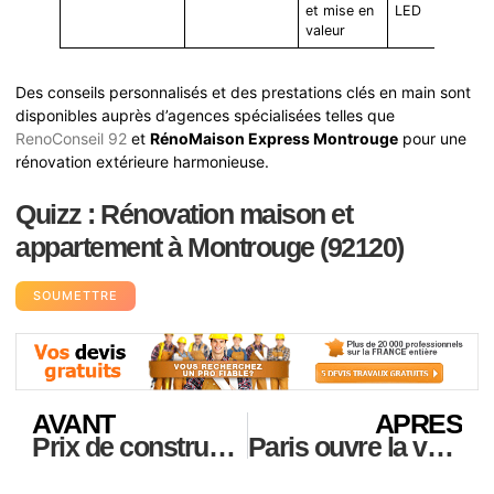
et mise en
LED
valeur
Des conseils personnalisés et des prestations clés en main sont
disponibles auprès d’agences spécialisées telles que
RenoConseil 92
et
RénoMaison Express Montrouge
pour une
rénovation extérieure harmonieuse.
Quizz : Rénovation maison et
appartement à Montrouge (92120)
SOUMETTRE
AVANT
APRES
Prix de construction d’un garage en 2025 : à quoi faut-il s’attendre ?
Paris ouvre la voie : des logements sociaux voient le jour dans le prestigieux Triangle d’Or