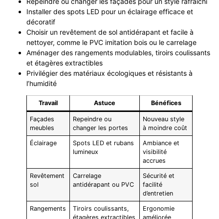
Repeindre ou changer les façades pour un style rafraîchi
Installer des spots LED pour un éclairage efficace et
décoratif
Choisir un revêtement de sol antidérapant et facile à
nettoyer, comme le PVC imitation bois ou le carrelage
Aménager des rangements modulables, tiroirs coulissants
et étagères extractibles
Privilégier des matériaux écologiques et résistants à
l’humidité
Travail
Astuce
Bénéfices
Façades
Repeindre ou
Nouveau style
meubles
changer les portes
à moindre coût
Éclairage
Spots LED et rubans
Ambiance et
lumineux
visibilité
accrues
Revêtement
Carrelage
Sécurité et
sol
antidérapant ou PVC
facilité
d’entretien
Rangements
Tiroirs coulissants,
Ergonomie
étagères extractibles
améliorée