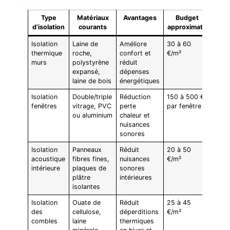
Type
Matériaux
Avantages
Budget
d’isolation
courants
approximatif
Isolation
Laine de
Améliore
30 à 60
thermique
roche,
confort et
€/m²
murs
polystyrène
réduit
expansé,
dépenses
laine de bois
énergétiques
Isolation
Double/triple
Réduction
150 à 500 €
fenêtres
vitrage, PVC
perte
par fenêtre
ou aluminium
chaleur et
nuisances
sonores
Isolation
Panneaux
Réduit
20 à 50
acoustique
fibres fines,
nuisances
€/m²
intérieure
plaques de
sonores
plâtre
intérieures
isolantes
Isolation
Ouate de
Réduit
25 à 45
des
cellulose,
déperditions
€/m²
combles
laine
thermiques