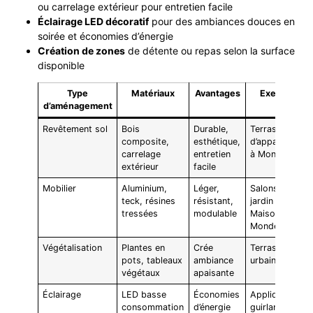
ou carrelage extérieur pour entretien facile
Éclairage LED décoratif
pour des ambiances douces en
soirée et économies d’énergie
Création de zones
de détente ou repas selon la surface
disponible
Type
Matériaux
Avantages
Exemples
d’aménagement
Revêtement sol
Bois
Durable,
Terrasse
composite,
esthétique,
d’appartement
carrelage
entretien
à Montrouge
extérieur
facile
Mobilier
Aluminium,
Léger,
Salons de
teck, résines
résistant,
jardin
tressées
modulable
Maisons du
Monde
Végétalisation
Plantes en
Crée
Terrasse
pots, tableaux
ambiance
urbaine
végétaux
apaisante
Éclairage
LED basse
Économies
Appliques et
consommation
d’énergie
guirlandes