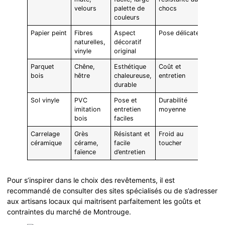
velours
palette de
chocs
couleurs
Papier peint
Fibres
Aspect
Pose délicate
naturelles,
décoratif
vinyle
original
Parquet
Chêne,
Esthétique
Coût et
bois
hêtre
chaleureuse,
entretien
durable
Sol vinyle
PVC
Pose et
Durabilité
imitation
entretien
moyenne
bois
faciles
Carrelage
Grès
Résistant et
Froid au
céramique
cérame,
facile
toucher
faïence
d’entretien
Pour s’inspirer dans le choix des revêtements, il est
recommandé de consulter des sites spécialisés ou de s’adresser
aux artisans locaux qui maitrisent parfaitement les goûts et
contraintes du marché de Montrouge.