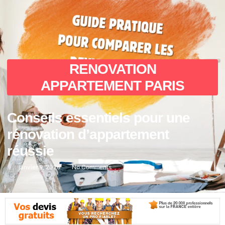
RENOVATION
APPARTEMENT PARIS
Conseils essentiels pour une
rénovation d’appartement
réussie
janvier 9, 2026
No Comments