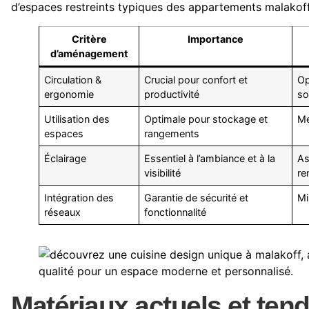
d’espaces restreints typiques des appartements malakoff
Critère
Importance
d’aménagement
Circulation &
Crucial pour confort et
Op
ergonomie
productivité
so
Utilisation des
Optimale pour stockage et
Me
espaces
rangements
Éclairage
Essentiel à l’ambiance et à la
As
visibilité
re
Intégration des
Garantie de sécurité et
Mi
réseaux
fonctionnalité
Matériaux actuels et te