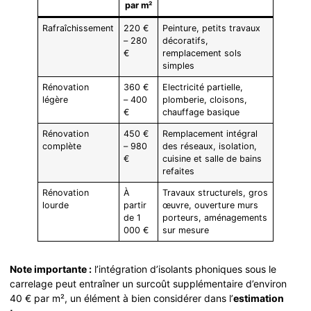
par m²
Rafraîchissement
220 €
Peinture, petits travaux
– 280
décoratifs,
€
remplacement sols
simples
Rénovation
360 €
Electricité partielle,
légère
– 400
plomberie, cloisons,
€
chauffage basique
Rénovation
450 €
Remplacement intégral
complète
– 980
des réseaux, isolation,
€
cuisine et salle de bains
refaites
Rénovation
À
Travaux structurels, gros
lourde
partir
œuvre, ouverture murs
de 1
porteurs, aménagements
000 €
sur mesure
Note importante :
l’intégration d’isolants phoniques sous le
carrelage peut entraîner un surcoût supplémentaire d’environ
40 € par m², un élément à bien considérer dans l’
estimation