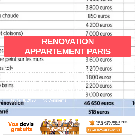
RENOVATION
APPARTEMENT PARIS
Comprendre le coût de la
rénovation d’un appartement :
conseils et estimations
février 8, 2026
No Comments