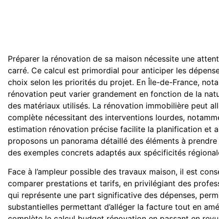
Préparer la rénovation de sa maison nécessite une attent
carré. Ce calcul est primordial pour anticiper les dépense
choix selon les priorités du projet. En Île-de-France, not
rénovation peut varier grandement en fonction de la natu
des matériaux utilisés. La rénovation immobilière peut all
complète nécessitant des interventions lourdes, notamment
estimation rénovation précise facilite la planification et
proposons un panorama détaillé des éléments à prendre
des exemples concrets adaptés aux spécificités régional
Face à l’ampleur possible des travaux maison, il est consei
comparer prestations et tarifs, en privilégiant des profe
qui représente une part significative des dépenses, perm
substantielles permettant d’alléger la facture tout en am
complète le calcul budget rénovation en passant en revu