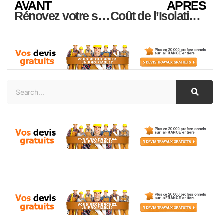
AVANT
APRES
Rénovez votre salle de bain à Montlignon 95680 : Idées et tendances à ne pas manquer pour 2025
Coût de l’Isolation des Combles : Prix au Mètre Carré et Astuces Économiques