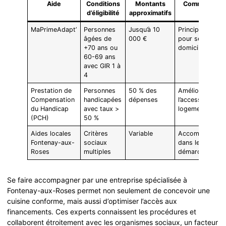
Aide
Conditions
Montants
Commentaire
d’éligibilité
approximatifs
MaPrimeAdapt’
Personnes
Jusqu’à 10
Principal soutie
âgées de
000 €
pour sécuriser 
+70 ans ou
domicile
60-69 ans
avec GIR 1 à
4
Prestation de
Personnes
50 % des
Améliore
Compensation
handicapées
dépenses
l’accessibilité d
du Handicap
avec taux >
logements
(PCH)
50 %
Aides locales
Critères
Variable
Accompagneme
Fontenay-aux-
sociaux
dans les
Roses
multiples
démarches
Se faire accompagner par une entreprise spécialisée à
Fontenay-aux-Roses permet non seulement de concevoir une
cuisine conforme, mais aussi d’optimiser l’accès aux
financements. Ces experts connaissent les procédures et
collaborent étroitement avec les organismes sociaux, un facteur