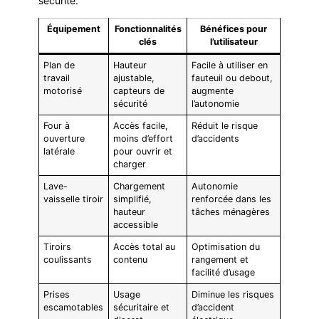
sécurité.
Équipement
Fonctionnalités
Bénéfices pour
clés
l’utilisateur
Plan de
Hauteur
Facile à utiliser en
travail
ajustable,
fauteuil ou debout,
motorisé
capteurs de
augmente
sécurité
l’autonomie
Four à
Accès facile,
Réduit le risque
ouverture
moins d’effort
d’accidents
latérale
pour ouvrir et
charger
Lave-
Chargement
Autonomie
vaisselle tiroir
simplifié,
renforcée dans les
hauteur
tâches ménagères
accessible
Tiroirs
Accès total au
Optimisation du
coulissants
contenu
rangement et
facilité d’usage
Prises
Usage
Diminue les risques
escamotables
sécuritaire et
d’accident