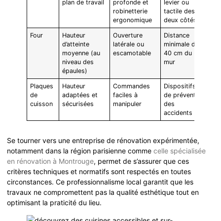
plan de travail
profonde et
levier ou
robinetterie
tactile des
ergonomique
deux côtés
Four
Hauteur
Ouverture
Distance
d’atteinte
latérale ou
minimale de
moyenne (au
escamotable
40 cm du
niveau des
mur
épaules)
Plaques
Hauteur
Commandes
Dispositifs
de
adaptées et
faciles à
de prévention
cuisson
sécurisées
manipuler
des
accidents
Se tourner vers une entreprise de rénovation expérimentée,
notamment dans la région parisienne comme
celle spécialisée
en rénovation à Montrouge
, permet de s’assurer que ces
critères techniques et normatifs sont respectés en toutes
circonstances. Ce professionnalisme local garantit que les
travaux ne compromettent pas la qualité esthétique tout en
optimisant la praticité du lieu.