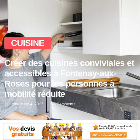
CUISINE
Créer des cuisines conviviales et
accessibles à Fontenay-aux-
Roses pour les personnes à
mobilité réduite
novembre 4, 2025
No Comments